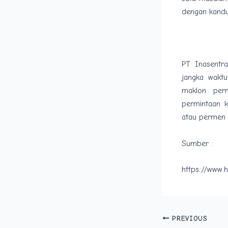
dengan kandu
PT Inasentr
jangka wakt
maklon per
permintaan 
atau permen 
Sumber :
https://www.
PREVIOUS