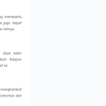
yang membantu
bas juga dapat
n lainnya.
, daun kelor
ubuh. Adapun
t ini.
uk menghambat
 pancreas dan