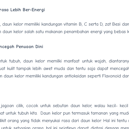
rasa Lebih Ber-Energi
, daun kelor memiliki kandungan vitamin B, C serta D, zat Besi da
an daun kelor salah satu makanan penambahan energi yang bebas ka
ncegah Penuaan Dini
tuk tubuh, daun kelor memilki manfaat untuk wajah, diantaran
t kulit tampak lebih awet muda dan tentu saja dapat mencegah
an daun kelor memiliki kandungan antioksidan seperti Flavonoid dan 
i jagoan cilik, cocok untuk sebutan daun kelor, walau kecil- kecil
at untuk tubuh kita. Daun kelor pun termasuk tamanan yang mud
dikit orang yang tidak menyukai rasa dari daun kelor. Hal ini tentu
 untuk sebagian orang, hal ini sejatinya dapat diatasi dengan me