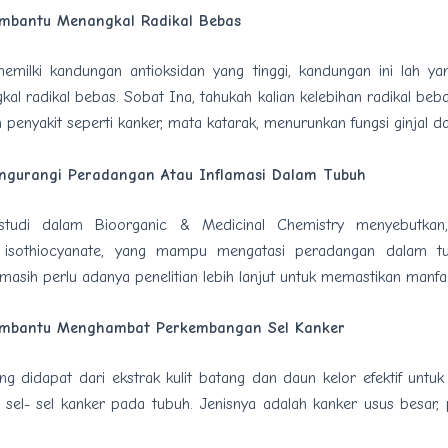
mbantu Menangkal Radikal Bebas
emilki kandungan antioksidan yang tinggi, kandungan ini lah 
al radikal bebas. Sobat Ina, tahukah kalian kelebihan radikal be
enyakit seperti kanker, mata katarak, menurunkan fungsi ginjal da
ngurangi Peradangan Atau Inflamasi Dalam Tubuh
studi dalam Bioorganic & Medicinal Chemistry menyebutkan
isothiocyanate, yang mampu mengatasi peradangan dalam t
ni masih perlu adanya penelitian lebih lanjut untuk memastikan manfaa
mbantu Menghambat Perkembangan Sel Kanker
ang didapat dari ekstrak kulit batang dan daun kelor efektif unt
sel- sel kanker pada tubuh. Jenisnya adalah kanker usus besar,