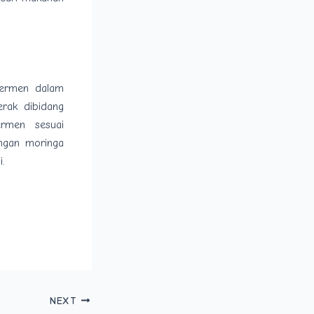
permen dalam
rak dibidang
rmen sesuai
ngan moringa
.
NEXT