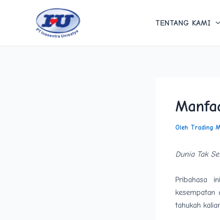
Lewati
Post
ke
navigation
TENTANG KAMI
konten
Manfaa
Oleh
Trading 
Dunia Tak Se
Pribahasa i
kesempatan d
tahukah kalia