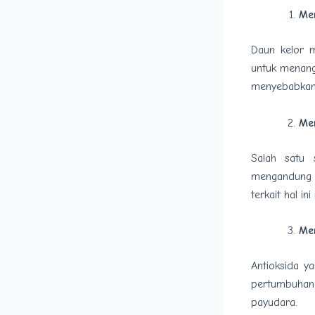
Me
Daun kelor m
untuk menangk
menyebabkan p
Me
Salah satu 
mengandung 
terkait hal i
Me
Antioksida y
pertumbuhan 
payudara.