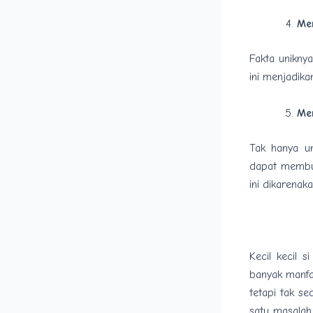
Me
Fakta uniknya
ini menjadik
Me
Tak hanya un
dapat membua
ini dikarenak
Kecil kecil s
banyak manfa
tetapi tak se
satu masalah