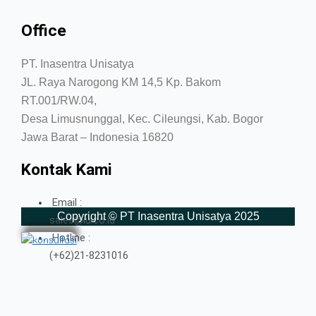
Office
PT. Inasentra Unisatya
JL. Raya Narogong KM 14,5 Kp. Bakom
RT.001/RW.04,
Desa Limusnunggal, Kec. Cileungsi, Kab. Bogor
Jawa Barat – Indonesia 16820
Kontak Kami
Email :
Copyright © PT Inasentra Unisatya 2025
sales@iu.co.id
Hotline :
(+62)21-8231016