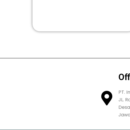
Of
PT. I
JL. 
Desa 
Jawa