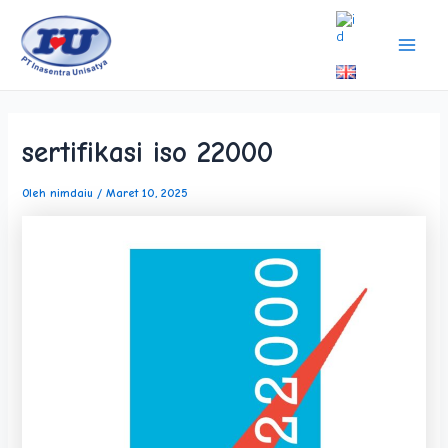
Lewati
Post
Main
ke
navigation
Men
konten
sertifikasi iso 22000
Oleh
nimdaiu
/
Maret 10, 2025