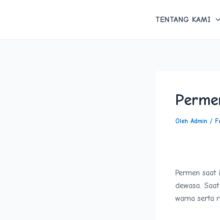
Lewati
Post
ke
navigation
TENTANG KAMI
konten
Perme
Oleh
Admin
/
F
Permen saat 
dewasa. Saa
warna serta 